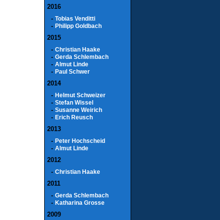
2016
-
Tobias Venditti
-
Philipp Goldbach
2015
-
Christian Haake
-
Gerda Schlembach
-
Almut Linde
-
Paul Schwer
2014
-
Helmut Schweizer
-
Stefan Wissel
-
Susanne Weirich
-
Erich Reusch
2013
-
Peter Hochscheid
-
Almut Linde
2012
-
Christian Haake
2011
-
Gerda Schlembach
-
Katharina Grosse
2009