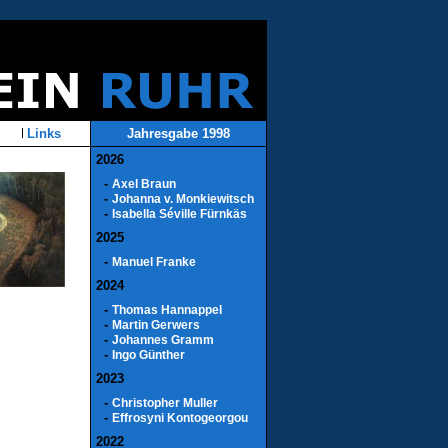
Links
Jahresgabe 1998
2026
-
Axel Braun
-
Johanna v. Monkiewitsch
-
Isabella Séville Fürnkäs
2025
-
Manuel Franke
2024
-
Thomas Hannappel
-
Martin Gerwers
-
Johannes Gramm
-
Ingo Günther
2023
-
Christopher Muller
-
Effrosyni Kontogeorgou
2022