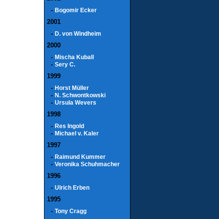
-
Bogomir Ecker
2001
-
D. von Windheim
2000
-
Mischa Kuball
-
Sery C.
1999
-
Horst Müller
-
N. Schwontkowski
-
Ursula Wevers
1998
-
Res Ingold
-
Michael v. Kaler
1997
-
Raimund Kummer
-
Veronika Schuhmacher
1996
-
Ulrich Erben
1995
-
Tony Cragg