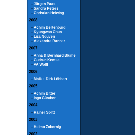
-
Jürgen Paas
-
Sandra Peters
-
Christian Helwing
2008
-
Achim Bertenburg
-
Kyungwoo Chun
-
Liza Nguyen
-
Alexandra Ranner
2007
-
Anna & Bernhard Blume
-
Gudrun Kemsa
-
VA Wölfl
2006
-
Maik + Dirk Löbbert
2005
-
Achim Bitter
-
Ingo Günther
2004
-
Rainer Splitt
2003
-
Heimo Zobernig
2002