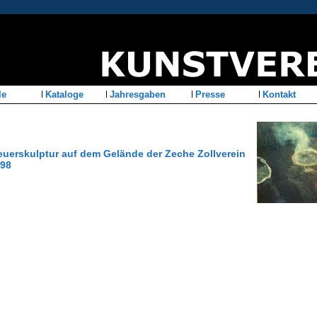
le
Kataloge
Jahresgaben
Presse
Kontakt
euerskulptur auf dem Gelände der Zeche Zollverein
998