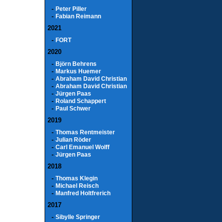
-
Peter Piller
-
Fabian Reimann
2021
-
FORT
2020
-
Björn Behrens
-
Markus Huemer
-
Abraham David Christian
-
Abraham David Christian
-
Jürgen Paas
-
Roland Schappert
-
Paul Schwer
2019
-
Thomas Rentmeister
-
Julian Röder
-
Carl Emanuel Wolff
-
Jürgen Paas
2018
-
Thomas Klegin
-
Michael Reisch
-
Manfred Holtfrerich
2017
-
Sibylle Springer